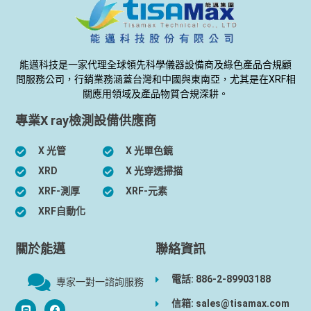
能邁科技是一家代理全球領先科學儀器設備商及綠色產品合規顧
問服務公司，行銷業務涵蓋台灣和中國與東南亞，尤其是在XRF相
關應用領域及產品物質合規深耕。
專業X ray檢測設備供應商
X 光管
X 光單色鏡
XRD
X 光穿透掃描
XRF-測厚
XRF-元素
XRF自動化
關於能邁
聯絡資訊
電話: 886-2-89903188
專家一對一諮詢服務
信箱: sales@tisamax.com