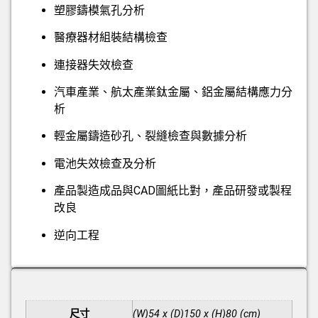
塑膠鑄模氣孔分析
醫療器材組裝結構檢查
連接器失效檢查
汽車產業、航太產業鈦金屬、鋁金屬結構應力分
析
輕金屬鑄造砂孔、裂縫檢查與數據分析
電池失效檢查及分析
產品製造成品與CAD圖紙比對，產品研發或製程
改良
逆向工程
額外資訊
尺寸
(W)54 x (D)150 x (H)80 (cm)