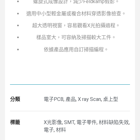
螺旋式成像設計，減少Feldkamp假影。
適用中小型輕金屬或複合材料穿透影像檢查。
超大透明視窗，容易觀看X光拍攝過程。
樣品室大，可容納及掃描較大工件。
依據產品應用自訂掃描編程。
分類
電子PCB
,
產品
,
X ray Scan
,
桌上型
標籤
X光影像
,
SMT
,
電子零件
,
材料缺陷失效
,
電子
,
材料