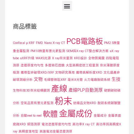
商品標籤
PCB電路板
Confocal μ-XRF
FMD
Nano X-ray CT
PM2.5微量
重金屬監測
PM10微量有害元素監測
SEM與X-ray CT整合解決方案
uX ray
tube
uXRF升級
WAXS光源
X ray奈米量測
XRD設計
全物質揭露
四點電阻
測厚
塗層厚度均勻性
多層勞厄透鏡
大型高精密逆工程量測
奈米薄膜厚度
檢測
攜帶型非破壞XRD/XRF 文物研究專用
攜帶高解析度XRD
文化遺產非
文物
生技
破壞測繪分析
毛細管微區XRF
毫米X光管
火力電廠脫硫系統
產線
產線PLP自動測厚
生物科技3D奈米結構觀測
碳鋼碳硫磷
粉末
分析
空氣品質有害元素監測
紡織品文物XRD
脫硫系統碳酸鹽
金屬成份
軟體
分析
自動reel to reel
金屬成分
金屬表面
腐蝕XRD
銅箔測厚
電池塗層厚度均勻性
高功率X ray CT
高功率與高精度X
ray
高精度落地型
高速電池金屬塗層測厚