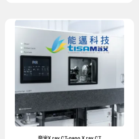
奈米X ray CT-nano X ray CT