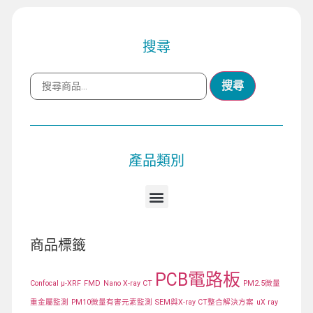
搜尋
搜尋
產品類別
商品標籤
PCB電路板
Confocal μ-XRF
FMD
Nano X-ray CT
PM2.5微量
重金屬監測
PM10微量有害元素監測
SEM與X-ray CT整合解決方案
uX ray