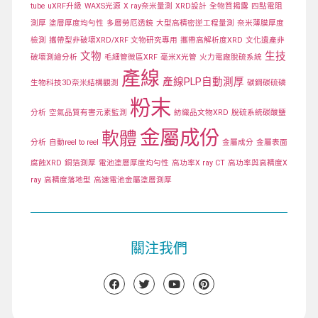
tube
uXRF升級
WAXS光源
X ray奈米量測
XRD設計
全物質揭露
四點電阻
測厚
塗層厚度均勻性
多層勞厄透鏡
大型高精密逆工程量測
奈米薄膜厚度
檢測
攜帶型非破壞XRD/XRF 文物研究專用
攜帶高解析度XRD
文化遺產非
文物
生技
破壞測繪分析
毛細管微區XRF
毫米X光管
火力電廠脫硫系統
產線
產線PLP自動測厚
生物科技3D奈米結構觀測
碳鋼碳硫磷
粉末
分析
空氣品質有害元素監測
紡織品文物XRD
脫硫系統碳酸鹽
金屬成份
軟體
分析
自動reel to reel
金屬成分
金屬表面
腐蝕XRD
銅箔測厚
電池塗層厚度均勻性
高功率X ray CT
高功率與高精度X
ray
高精度落地型
高速電池金屬塗層測厚
關注我們