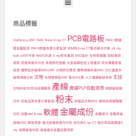
商品標籤
PCB電路板
Confocal μ-XRF
FMD
Nano X-ray CT
PM2.5微量
重金屬監測
PM10微量有害元素監測
SEM與X-ray CT整合解決方案
uX ray
tube
uXRF升級
WAXS光源
X ray奈米量測
XRD設計
全物質揭露
四點電阻
測厚
塗層厚度均勻性
多層勞厄透鏡
大型高精密逆工程量測
奈米薄膜厚度
檢測
攜帶型非破壞XRD/XRF 文物研究專用
攜帶高解析度XRD
文化遺產非
文物
生技
破壞測繪分析
毛細管微區XRF
毫米X光管
火力電廠脫硫系統
產線
產線PLP自動測厚
生物科技3D奈米結構觀測
碳鋼碳硫磷
粉末
分析
空氣品質有害元素監測
紡織品文物XRD
脫硫系統碳酸鹽
金屬成份
軟體
分析
自動reel to reel
金屬成分
金屬表面
腐蝕XRD
銅箔測厚
電池塗層厚度均勻性
高功率X ray CT
高功率與高精度X
ray
高精度落地型
高速電池金屬塗層測厚