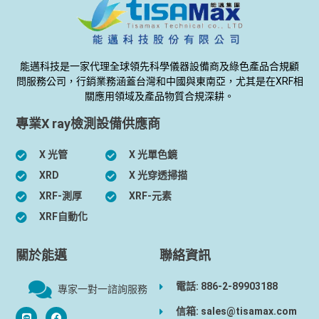
能邁科技是一家代理全球領先科學儀器設備商及綠色產品合規顧
問服務公司，行銷業務涵蓋台灣和中國與東南亞，尤其是在XRF相
關應用領域及產品物質合規深耕。
專業X ray檢測設備供應商
X 光管
X 光單色鏡
XRD
X 光穿透掃描
XRF-測厚
XRF-元素
XRF自動化
關於能邁
聯絡資訊
電話: 886-2-89903188
專家一對一諮詢服務
信箱: sales@tisamax.com