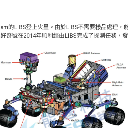
mCam的LIBS登上火星。由於LIBS不需要樣品處
好奇號在2014年順利經由LIBS完成了探測任務，