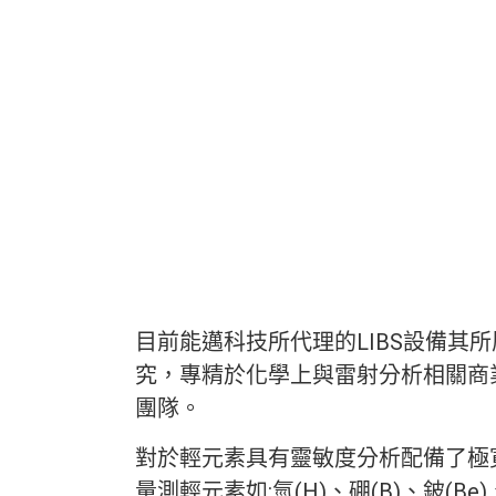
目前能邁科技所代理的LIBS設備其
究，專精於化學上與雷射分析相關商
團隊。
對於輕元素具有靈敏度分析配備了極寬廣
量測輕元素如:氫(H)、硼(B)、鈹(Be)、