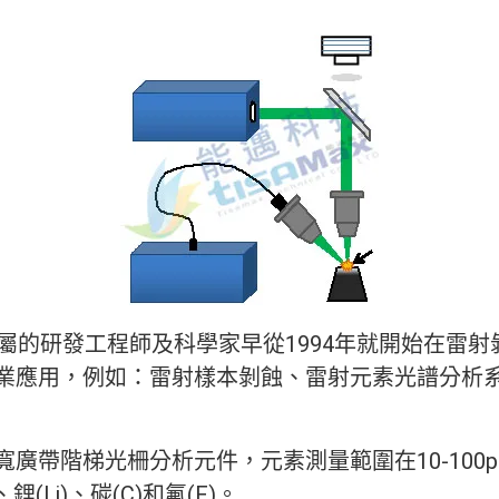
所屬的研發工程師及科學家早從1994年就開始在雷
業應用，例如：雷射樣本剝蝕、雷射元素光譜分析
帶階梯光柵分析元件，元素測量範圍在10-100pp
鋰(Li)、碳(C)和氟(F)。