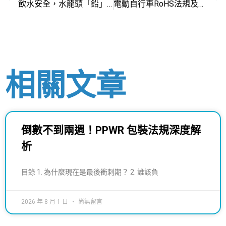
飲水安全，水龍頭「鉛」萬注意
電動自行車RoHS法規及金屬成分品質控管6要點
相關文章
倒數不到兩週！PPWR 包裝法規深度解
析
目錄 1. 為什麼現在是最後衝刺期？ 2. 誰該負
2026 年 8 月 1 日
尚無留言