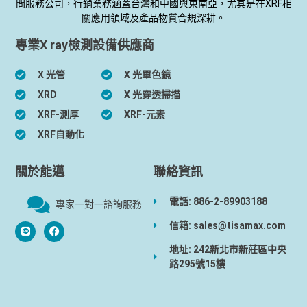
問服務公司，行銷業務涵蓋台灣和中國與東南亞，尤其是在XRF相
關應用領域及產品物質合規深耕。
專業X ray檢測設備供應商
X 光管
X 光單色鏡
XRD
X 光穿透掃描
XRF-測厚
XRF-元素
XRF自動化
關於能邁
聯絡資訊
電話: 886-2-89903188
專家一對一諮詢服務
信箱: sales@tisamax.com
地址: 242新北市新莊區中央
路295號15樓