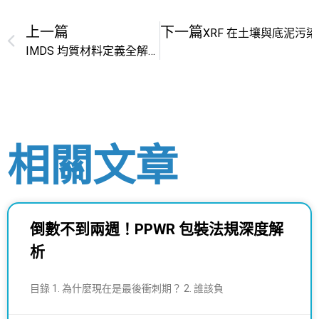
上一篇
下一篇
XRF 在土壤與底泥污
IMDS 均質材料定義全解析：掌握 REC 019 拆分邏輯，告別螺絲申報退件風險
相關文章
倒數不到兩週！PPWR 包裝法規深度解
析
目錄 1. 為什麼現在是最後衝刺期？ 2. 誰該負