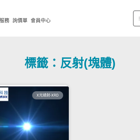
服務
詢價單
會員中心
標籤：反射(塊體)
X光繞射-XRD