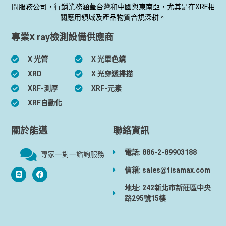
問服務公司，行銷業務涵蓋台灣和中國與東南亞，尤其是在XRF相
關應用領域及產品物質合規深耕。
專業X ray檢測設備供應商
X 光管
X 光單色鏡
XRD
X 光穿透掃描
XRF-測厚
XRF-元素
XRF自動化
關於能邁
聯絡資訊
電話: 886-2-89903188
專家一對一諮詢服務
信箱: sales@tisamax.com
地址: 242新北市新莊區中央
路295號15樓