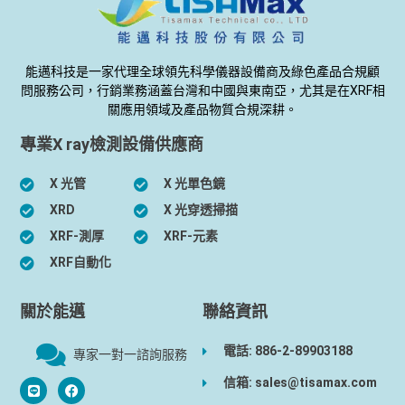
能邁科技是一家代理全球領先科學儀器設備商及綠色產品合規顧
問服務公司，行銷業務涵蓋台灣和中國與東南亞，尤其是在XRF相
關應用領域及產品物質合規深耕。
專業X ray檢測設備供應商
X 光管
X 光單色鏡
XRD
X 光穿透掃描
XRF-測厚
XRF-元素
XRF自動化
關於能邁
聯絡資訊
電話: 886-2-89903188
專家一對一諮詢服務
信箱: sales@tisamax.com