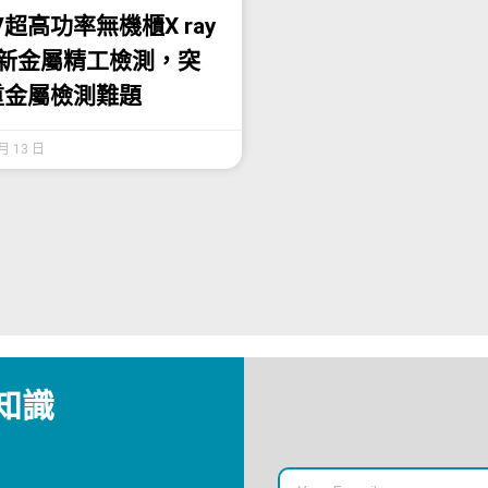
KV超高功率無機櫃X ray
革新金屬精工檢測，突
重金屬檢測難題
 月 13 日
知識