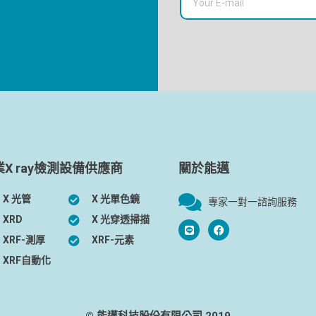
業X ray檢測設備供應商
關於能邁
X 光管
X 光單色鏡
專家一對一諮詢服務
XRD
X 光穿透掃描
XRF-測厚
XRF-元素
XRF自動化