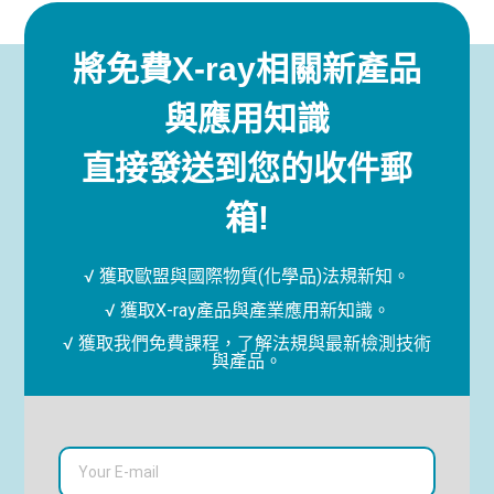
將免費X-ray相關新產品
與應用知識
直接發送到您的收件郵
箱!
√ 獲取歐盟與國際物質(化學品)法規新知。
√ 獲取X-ray產品與產業應用新知識。
√ 獲取我們免費課程，了解法規與最新檢測技術
與產品。