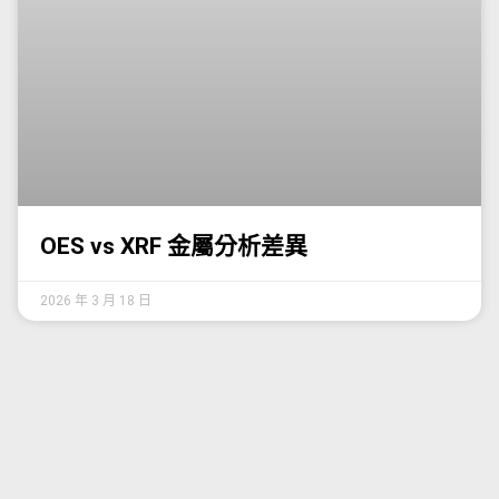
OES vs XRF 金屬分析差異
2026 年 3 月 18 日