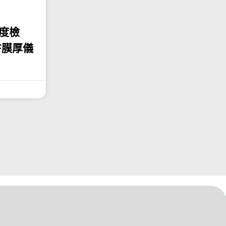
厚度檢
RF膜厚儀