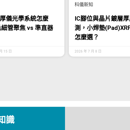
科儀新知
膜厚儀光學系統怎麼
IC腳位與晶片鍍層
細管聚焦 vs 準直器
測，小焊墊(Pad)X
怎麼選？
 月 15 日
2026 年 7 月 8 日
知識