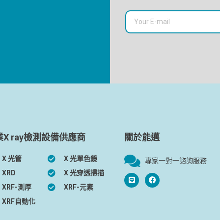
業X ray檢測設備供應商
關於能邁
X 光管
X 光單色鏡
專家一對一諮詢服務
XRD
X 光穿透掃描
XRF-測厚
XRF-元素
XRF自動化