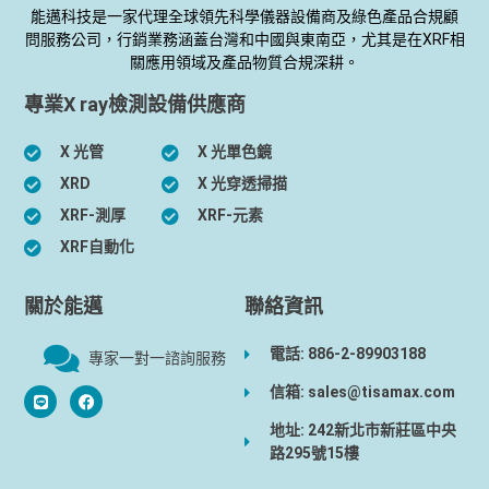
能邁科技是一家代理全球領先科學儀器設備商及綠色產品合規顧
問服務公司，行銷業務涵蓋台灣和中國與東南亞，尤其是在XRF相
關應用領域及產品物質合規深耕。
專業X ray檢測設備供應商
X 光管
X 光單色鏡
XRD
X 光穿透掃描
XRF-測厚
XRF-元素
XRF自動化
關於能邁
聯絡資訊
電話: 886-2-89903188
專家一對一諮詢服務
信箱: sales@tisamax.com
地址: 242新北市新莊區中央
路295號15樓