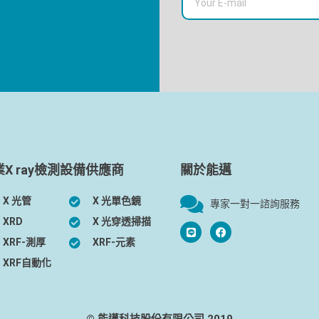
業X ray檢測設備供應商
關於能邁
X 光管
X 光單色鏡
專家一對一諮詢服務
XRD
X 光穿透掃描
XRF-測厚
XRF-元素
XRF自動化