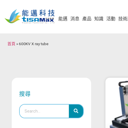
能邁
消息
產品
知識
活動
技術
首頁
»
600KV X ray tube
搜尋