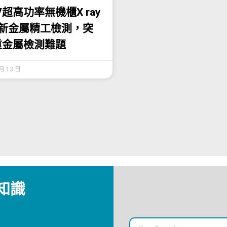
KV超高功率無機櫃X ray
革新金屬精工檢測，突
重金屬檢測難題
 月 13 日
知識