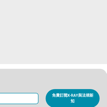
免費訂閱X-RAY與法規新
知