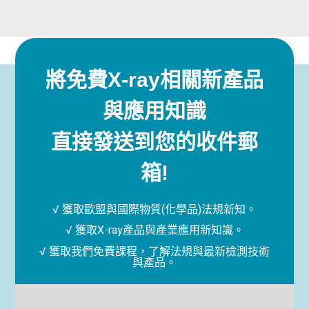
將免費X-ray相關新產品
與應用知識
直接發送到您的收件郵
箱!
√ 獲取歐盟與國際物質(化學品)法規新知。
√ 獲取X-ray產品與產業應用新知識。
√ 獲取我們免費課程，了解法規與最新檢測技術
與產品。