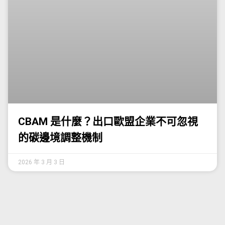
CBAM 是什麼？出口歐盟企業不可忽視
的碳邊境調整機制
2026 年 3 月 3 日