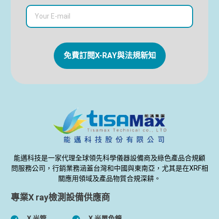
免費訂閱X-RAY與法規新知
能邁科技是一家代理全球領先科學儀器設備商及綠色產品合規顧
問服務公司，行銷業務涵蓋台灣和中國與東南亞，尤其是在XRF相
關應用領域及產品物質合規深耕。
專業X ray檢測設備供應商
X 光管
X 光單色鏡