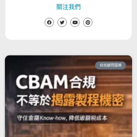
關注我們
技術顧問服務