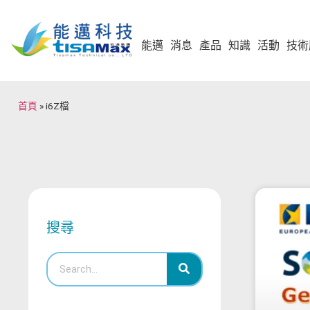
能邁
消息
產品
知識
活動
技術
首頁
»
i6Z檔
搜尋