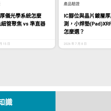
素
產品驗證
膜厚儀光學系統怎麼
IC腳位與晶片鍍層
細管聚焦 vs 準直器
測，小焊墊(Pad)X
怎麼選？
 月 15 日
2026 年 7 月 8 日
知識