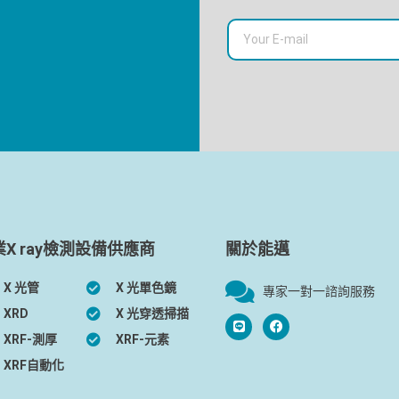
業X ray檢測設備供應商
關於能邁
X 光管
X 光單色鏡
專家一對一諮詢服務
XRD
X 光穿透掃描
XRF-測厚
XRF-元素
XRF自動化