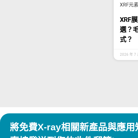
XRF元
XRF
選？毛
式？
2026 年 7
將免費X-ray相關新產品與應用