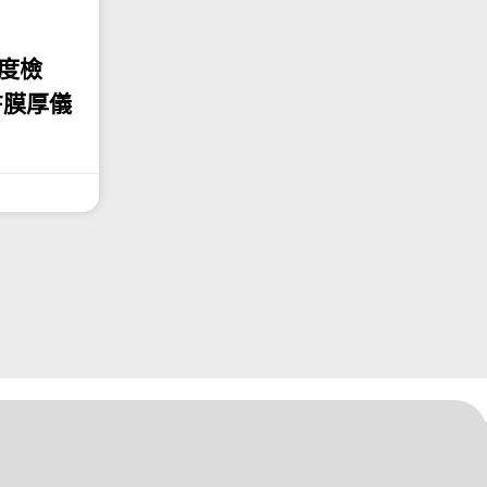
厚度檢
RF膜厚儀