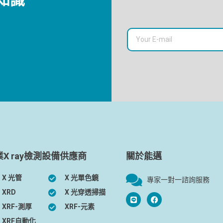
業X ray檢測設備供應商
關於能邁
X 光管
X 光單色鏡
專家一對一諮詢服務
XRD
X 光穿透掃描
XRF-測厚
XRF-元素
XRF自動化