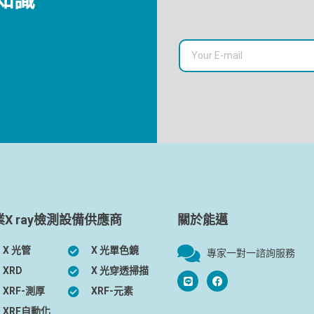
業X ray檢測設備供應商
關於能邁
X 光管
X 光單色鏡
專家一對一諮詢服務
XRD
X 光穿透掃描
XRF-測厚
XRF-元素
XRF自動化