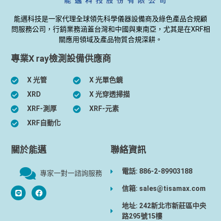
能邁科技是一家代理全球領先科學儀器設備商及綠色產品合規顧
問服務公司，行銷業務涵蓋台灣和中國與東南亞，尤其是在XRF相
關應用領域及產品物質合規深耕。
專業X ray檢測設備供應商
X 光管
X 光單色鏡
XRD
X 光穿透掃描
XRF-測厚
XRF-元素
XRF自動化
關於能邁
聯絡資訊
電話: 886-2-89903188
專家一對一諮詢服務
信箱: sales@tisamax.com
地址: 242新北市新莊區中央
路295號15樓