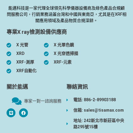
能邁科技是一家代理全球領先科學儀器設備商及綠色產品合規顧
問服務公司，行銷業務涵蓋台灣和中國與東南亞，尤其是在XRF相
關應用領域及產品物質合規深耕。
專業X ray檢測設備供應商
X 光管
X 光單色鏡
XRD
X 光穿透掃描
XRF-測厚
XRF-元素
XRF自動化
關於能邁
聯絡資訊
電話: 886-2-89903188
專家一對一諮詢服務
信箱: sales@tisamax.com
地址: 242新北市新莊區中央
路295號15樓