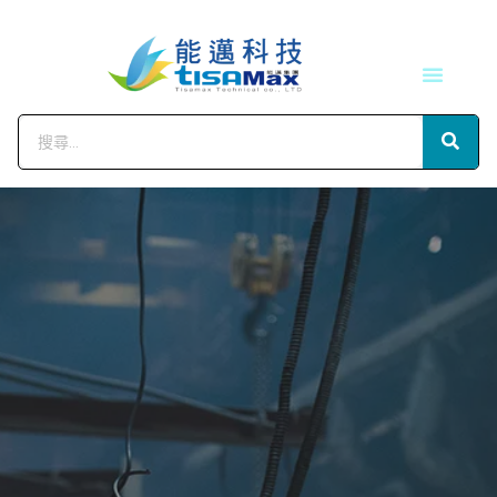
技術服務
會員中心