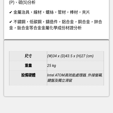
(P)、硫(S)分析
✔ 金屬治具，線材，螺絲，管材，棒材，夾片
✔ 不鏽鋼，低碳鋼，鑄造件，鋁合金，銅合金，鋅合
金，鈦合金等合金金屬化學成份材證分析
額外資訊
尺寸
(W)34 x (D)43.5 x (H)27 (cm)
重量
25 kg
設備硬體
Intel ATOM高效能處理器, 外接螢幕,
鍵盤及獨立滑鼠