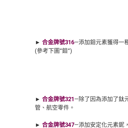
►
合金牌號316
—添加鉬元素獲得一
(參考下圖”鉬”)
►
合金牌號321
—除了因為添加了鈦
管、航空零件。
►
合金牌號347
—添加安定化元素鈮，