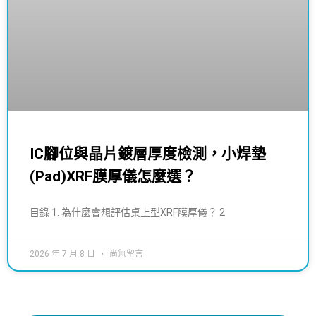
IC腳位與晶片鍍層厚度檢測，小焊墊
(Pad)XRF膜厚儀怎麼選？
目錄 1. 為什麼會想評估桌上型XRF膜厚儀？ 2
2026 年 7 月 8 日
尚無留言