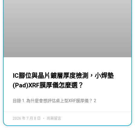
IC腳位與晶片鍍層厚度檢測，小焊墊
(Pad)XRF膜厚儀怎麼選？
目錄 1. 為什麼會想評估桌上型XRF膜厚儀？ 2
2026 年 7 月 8 日
尚無留言