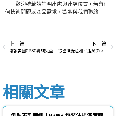
歡迎轉載請註明出處與連結位置，若有任
何技術問題或產品需求，歡迎與我們聯絡!
上一篇
下一篇
淺談美國CPSC實施兒童玩具新進口強制性規定，利用非破壞性檢測(XRF)解決方案
從國際綠色和平組織(Greenpeace)風潮談國際無鹵(Halogen Free,無鹵素)規範趨勢
相關文章
倒數不到兩週！PPWR 包裝法規深度解