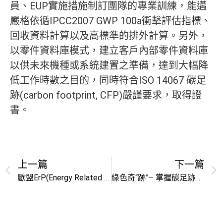
員、EUP實施措施制訂團隊的專業訓練，能邁
嚴格依循IPCC2007 GWP 100a衝擊評估指標、
回收資料計算以及高標準的排外計算。另外，
以零件資料庫模式，建立客戶內部零件資料庫
以供未來機種或系統建置之準備，達到大幅降
低工作時數之目的，同時符合ISO 14067 碳足
跡(carbon footprint, CFP)嚴謹要求，取得證
書。
上一篇
下一篇
歐盟ErP(Energy Related Product)指令正式公告家用洗衣機及洗碗機之實施措施
綠色奇“跡”– 掌握碳足跡，掌握企業“綠金”競爭力