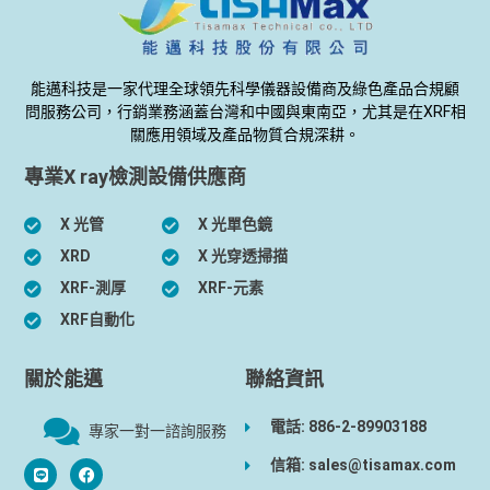
能邁科技是一家代理全球領先科學儀器設備商及綠色產品合規顧
問服務公司，行銷業務涵蓋台灣和中國與東南亞，尤其是在XRF相
關應用領域及產品物質合規深耕。
專業X ray檢測設備供應商
X 光管
X 光單色鏡
XRD
X 光穿透掃描
XRF-測厚
XRF-元素
XRF自動化
關於能邁
聯絡資訊
電話: 886-2-89903188
專家一對一諮詢服務
信箱: sales@tisamax.com