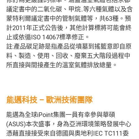
修訂為更嚴謹的標準。涵蓋溫室氣體包括京都
議定書中的二氧化碳、甲烷..等六種氣體以及含
蒙特利爾議定書中的管制氣體等，共63種。預
計2011年正式公告後，其他計算標將可能會終
止或依循ISO 14067標準修正。
註:產品碳足跡是指產品從墳墓到搖籃意即自原
料、製造、使用、回收、廢棄五大階段過程中
所直接與間接產生的溫室氣體排放總量。
能邁科技 – 歐洲技術團隊
能邁為全球iPoint集團一員有幸參與華碩
(ASUS)本次盛事，身為亞洲環境策略發展中心
憑藉直接接受來自德國與奧地利IEC TC111委