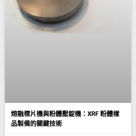
熔融標片機與粉體壓錠機：XRF 粉體樣
品製備的關鍵技術