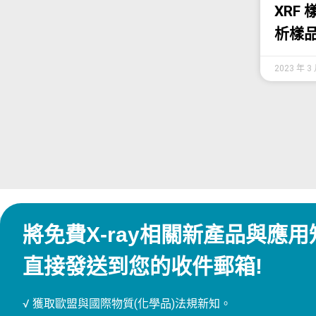
XRF
析樣
2023 年 3
將免費X-ray相關新產品與應用
直接發送到您的收件郵箱!
√ 獲取歐盟與國際物質(化學品)法規新知。