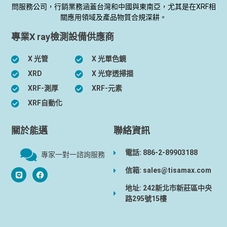
問服務公司，行銷業務涵蓋台灣和中國與東南亞，尤其是在XRF相
關應用領域及產品物質合規深耕。
專業X ray檢測設備供應商
X 光管
X 光單色鏡
XRD
X 光穿透掃描
XRF-測厚
XRF-元素
XRF自動化
關於能邁
聯絡資訊
電話: 886-2-89903188
專家一對一諮詢服務
信箱: sales@tisamax.com
地址: 242新北市新莊區中央
路295號15樓