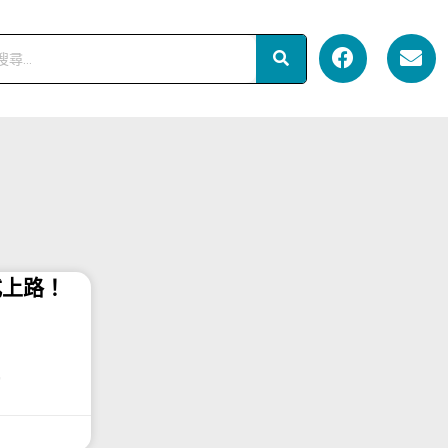
式上路！
點