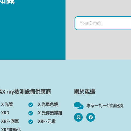
業X ray檢測設備供應商
關於能邁
X 光管
X 光單色鏡
專家一對一諮詢服務
XRD
X 光穿透掃描
XRF-測厚
XRF-元素
XRF自動化