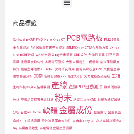
商品標籤
PCB電路板
Confocal μ-XRF
FMD
Nano X-ray CT
PM2.5微量
重金屬監測
PM10微量有害元素監測
SEM與X-ray CT整合解決方案
uX ray
tube
uXRF升級
WAXS光源
X ray奈米量測
XRD設計
全物質揭露
四點電阻
測厚
塗層厚度均勻性
多層勞厄透鏡
大型高精密逆工程量測
奈米薄膜厚度
檢測
攜帶型非破壞XRD/XRF 文物研究專用
攜帶高解析度XRD
文化遺產非
文物
生技
破壞測繪分析
毛細管微區XRF
毫米X光管
火力電廠脫硫系統
產線
產線PLP自動測厚
生物科技3D奈米結構觀測
碳鋼碳硫磷
粉末
分析
空氣品質有害元素監測
紡織品文物XRD
脫硫系統碳酸鹽
金屬成份
軟體
分析
自動reel to reel
金屬成分
金屬表面
腐蝕XRD
銅箔測厚
電池塗層厚度均勻性
高功率X ray CT
高功率與高精度X
ray
高精度落地型
高速電池金屬塗層測厚