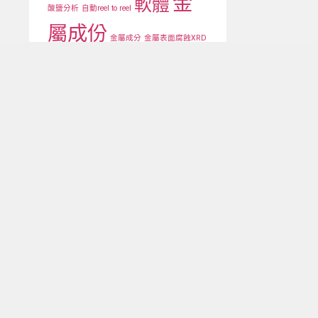
金
軟體
酸鹽分析
自動reel to reel
屬成份
金屬成分
金屬表面腐蝕XRD
銅箔測厚
電池塗層厚度均勻性
高功率X ray CT
高功率與高精度X ray
高精度落地型
高速電池
金屬塗層測厚
關注我們