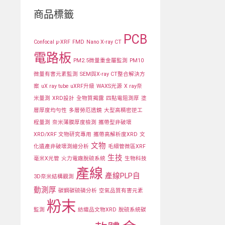
商品標籤
PCB
Confocal μ-XRF
FMD
Nano X-ray CT
電路板
PM2.5微量重金屬監測
PM10
微量有害元素監測
SEM與X-ray CT整合解決方
案
uX ray tube
uXRF升級
WAXS光源
X ray奈
米量測
XRD設計
全物質揭露
四點電阻測厚
塗
層厚度均勻性
多層勞厄透鏡
大型高精密逆工
程量測
奈米薄膜厚度檢測
攜帶型非破壞
XRD/XRF 文物研究專用
攜帶高解析度XRD
文
文物
化遺產非破壞測繪分析
毛細管微區XRF
生技
毫米X光管
火力電廠脫硫系統
生物科技
產線
產線PLP自
3D奈米結構觀測
動測厚
碳鋼碳硫磷分析
空氣品質有害元素
粉末
監測
紡織品文物XRD
脫硫系統碳