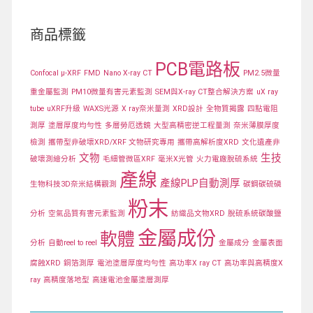
商品標籤
PCB電路板
Confocal μ-XRF
FMD
Nano X-ray CT
PM2.5微量
重金屬監測
PM10微量有害元素監測
SEM與X-ray CT整合解決方案
uX ray
tube
uXRF升級
WAXS光源
X ray奈米量測
XRD設計
全物質揭露
四點電阻
測厚
塗層厚度均勻性
多層勞厄透鏡
大型高精密逆工程量測
奈米薄膜厚度
檢測
攜帶型非破壞XRD/XRF 文物研究專用
攜帶高解析度XRD
文化遺產非
文物
生技
破壞測繪分析
毛細管微區XRF
毫米X光管
火力電廠脫硫系統
產線
產線PLP自動測厚
生物科技3D奈米結構觀測
碳鋼碳硫磷
粉末
分析
空氣品質有害元素監測
紡織品文物XRD
脫硫系統碳酸鹽
金屬成份
軟體
分析
自動reel to reel
金屬成分
金屬表面
腐蝕XRD
銅箔測厚
電池塗層厚度均勻性
高功率X ray CT
高功率與高精度X
ray
高精度落地型
高速電池金屬塗層測厚