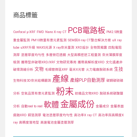
商品標籤
PCB電路板
Confocal μ-XRF
FMD
Nano X-ray CT
PM2.5微量
重金屬監測
PM10微量有害元素監測
SEM與X-ray CT整合解決方案
uX ray
tube
uXRF升級
WAXS光源
X ray奈米量測
XRD設計
全物質揭露
四點電阻
測厚
塗層厚度均勻性
多層勞厄透鏡
大型高精密逆工程量測
奈米薄膜厚度
檢測
攜帶型非破壞XRD/XRF 文物研究專用
攜帶高解析度XRD
文化遺產非
文物
生技
破壞測繪分析
毛細管微區XRF
毫米X光管
火力電廠脫硫系統
產線
產線PLP自動測厚
生物科技3D奈米結構觀測
碳鋼碳硫磷
粉末
分析
空氣品質有害元素監測
紡織品文物XRD
脫硫系統碳酸鹽
金屬成份
軟體
分析
自動reel to reel
金屬成分
金屬表面
腐蝕XRD
銅箔測厚
電池塗層厚度均勻性
高功率X ray CT
高功率與高精度X
ray
高精度落地型
高速電池金屬塗層測厚