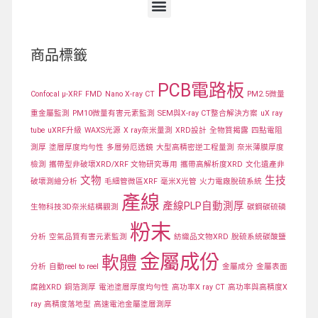
商品標籤
PCB電路板
Confocal μ-XRF
FMD
Nano X-ray CT
PM2.5微量
重金屬監測
PM10微量有害元素監測
SEM與X-ray CT整合解決方案
uX ray
tube
uXRF升級
WAXS光源
X ray奈米量測
XRD設計
全物質揭露
四點電阻
測厚
塗層厚度均勻性
多層勞厄透鏡
大型高精密逆工程量測
奈米薄膜厚度
檢測
攜帶型非破壞XRD/XRF 文物研究專用
攜帶高解析度XRD
文化遺產非
文物
生技
破壞測繪分析
毛細管微區XRF
毫米X光管
火力電廠脫硫系統
產線
產線PLP自動測厚
生物科技3D奈米結構觀測
碳鋼碳硫磷
粉末
分析
空氣品質有害元素監測
紡織品文物XRD
脫硫系統碳酸鹽
金屬成份
軟體
分析
自動reel to reel
金屬成分
金屬表面
腐蝕XRD
銅箔測厚
電池塗層厚度均勻性
高功率X ray CT
高功率與高精度X
ray
高精度落地型
高速電池金屬塗層測厚