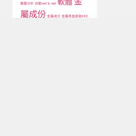
金
軟體
酸鹽分析
自動reel to reel
屬成份
金屬成分
金屬表面腐蝕XRD
銅箔測厚
電池塗層厚度均勻性
高功率X ray CT
高功率與高精度X ray
高精度落地型
高速電池
金屬塗層測厚
關注我們