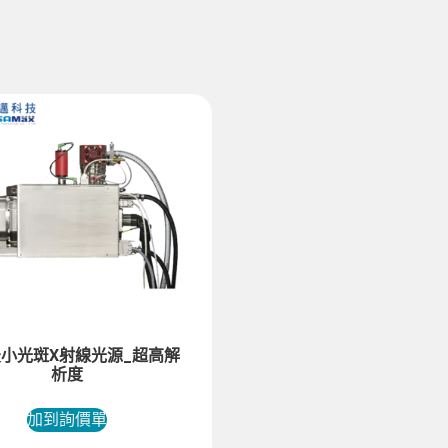
小光斑X射線光源_超高解
析度
加到詢價單