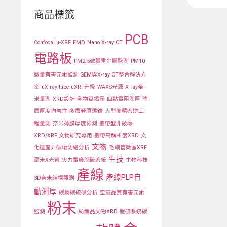
商品標籤
PCB
Confocal μ-XRF
FMD
Nano X-ray CT
電路板
PM2.5微量重金屬監測
PM10
微量有害元素監測
SEM與X-ray CT整合解決方
案
uX ray tube
uXRF升級
WAXS光源
X ray奈
米量測
XRD設計
全物質揭露
四點電阻測厚
塗
層厚度均勻性
多層勞厄透鏡
大型高精密逆工
程量測
奈米薄膜厚度檢測
攜帶型非破壞
XRD/XRF 文物研究專用
攜帶高解析度XRD
文
文物
化遺產非破壞測繪分析
毛細管微區XRF
生技
毫米X光管
火力電廠脫硫系統
生物科技
產線
產線PLP自
3D奈米結構觀測
動測厚
碳鋼碳硫磷分析
空氣品質有害元素
粉末
監測
紡織品文物XRD
脫硫系統碳