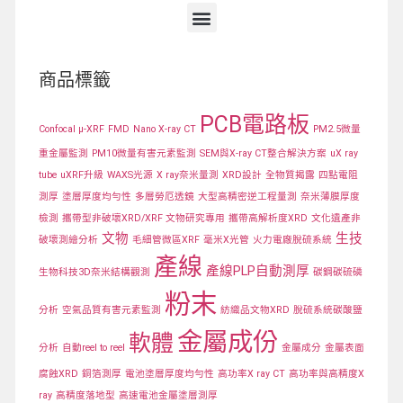
商品標籤
PCB電路板
Confocal μ-XRF
FMD
Nano X-ray CT
PM2.5微量
重金屬監測
PM10微量有害元素監測
SEM與X-ray CT整合解決方案
uX ray
tube
uXRF升級
WAXS光源
X ray奈米量測
XRD設計
全物質揭露
四點電阻
測厚
塗層厚度均勻性
多層勞厄透鏡
大型高精密逆工程量測
奈米薄膜厚度
檢測
攜帶型非破壞XRD/XRF 文物研究專用
攜帶高解析度XRD
文化遺產非
文物
生技
破壞測繪分析
毛細管微區XRF
毫米X光管
火力電廠脫硫系統
產線
產線PLP自動測厚
生物科技3D奈米結構觀測
碳鋼碳硫磷
粉末
分析
空氣品質有害元素監測
紡織品文物XRD
脫硫系統碳酸鹽
金屬成份
軟體
分析
自動reel to reel
金屬成分
金屬表面
腐蝕XRD
銅箔測厚
電池塗層厚度均勻性
高功率X ray CT
高功率與高精度X
ray
高精度落地型
高速電池金屬塗層測厚