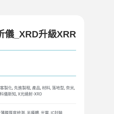
析儀_XRD升級XRR
系統客製化
,
先進製程
,
產品
,
材料
,
落地型
,
奈米
,
科儀新知
,
X光繞射-XRD
米薄膜厚度檢測
,
半導體
,
光電
,
IC封裝