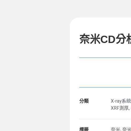
奈米CD分
分類
X-ray
XRF測厚
,
標籤
奈米
,
奈