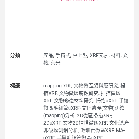
分類
產品
,
手持式
,
桌上型
,
XRF元素
,
材料
,
文
物
,
奈米
標籤
mapping XRF
,
文物微區顏料層研究
,
掃
描XRF
,
文物微區腐蝕研究
,
掃描微區
XRF
,
文物修復材料研究
,
掃描uXRF
,
手攜
微區毛細管uXRF-文化遺產(文物)測繪
(mapping)分析
,
2D微區掃描XRF
,
2DuXRF
,
文物2D掃描微區XRF
,
文化遺產
非破壞測繪分析
,
毛細管微區XRF
,
MA-
uXRF
,
手攜毛細管微區uXRF