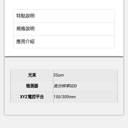
特點說明
規格說明
應用介紹
額外資訊
光束
55um
檢測器
高分辨率SDD
XYZ電控平台
150/300mm