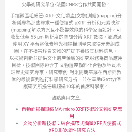
尖學術研究單位-法國CNRS合作共同開發。
手攜微區毛細管uXRF-文化遺產(文物)測繪(mapping)分
析儀專為那些尋求一種便攜式 µXRF 分析和元素映射
(mapping)解決方案且不影響效能的科學家而設計，可
收集低至 55 µm 解析度的空間分辨 XRF 數據，並透過
使用 XY 平台逐像素地光柵掃描測量來取得元素組成
圖，在不損害珍貴文物的前提下獲取其材料信息。
以技術創新並提供文化遺產領域的研究服務為商品應用
目標，技術團隊包含了:文物遺產顏料化合物及地質地
理歷史研究專家，研究案例: 對米開朗基羅在西斯廷教
堂的最後審判進行科學研究分析，並在蓋地(Getty)保
護研究所擔任過超過10年的首席科學家。
熱點應用文章:
自動面掃描顯微MA-micro XRF技術於文物研究應
用
文物分析新技術：結合攜帶式顯微XRF與便攜式
XRD非破壞性研究方法