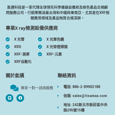
能邁科技是一家代理全球領先科學儀器設備商及綠色產品合規顧
問服務公司，行銷業務涵蓋台灣和中國與東南亞，尤其是在XRF相
關應用領域及產品物質合規深耕。
專業X ray檢測設備供應商
X 光管
X 光單色鏡
XRD
X 光穿透掃描
XRF-測厚
XRF-元素
XRF自動化
關於能邁
聯絡資訊
電話: 886-2-89903188
專家一對一諮詢服務
信箱: sales@tisamax.com
地址: 242新北市新莊區中央
路295號15樓