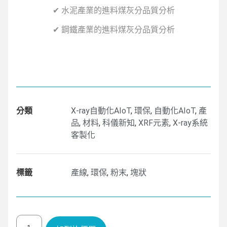
✔ 水泥產業的進料煤灰分品質分析
✔ 鋼鐵產業的進料煤灰分品質分析
分類
X-ray自動化AIoT
,
環保
,
自動化AIoT
,
產
品
,
材料
,
科儀新知
,
XRF元素
,
X-ray系統
客製化
標籤
產線
,
環保
,
粉末
,
塊狀