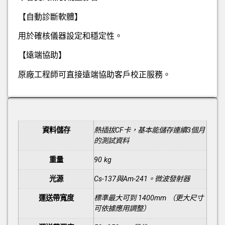
【自動診斷軟體】
用於確核儀器設定和穩定性。
【遠端協助】
原廠工程師可直接遠端協助客戶校正服務。
額外資訊
資料儲存
熱插拔CF卡，基本能儲存連續3個月
的測試資料
重量
90 kg
光源
Cs-137與Am-241。微波發射器
運送帶寬度
標準最大可到 1400mm （更大尺寸
可依據應用調整）