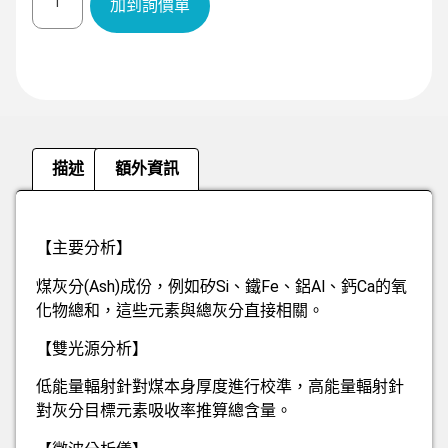
加到詢價單
描述
額外資訊
描述
【主要分析】
煤灰分(Ash)成份，例如矽Si、鐵Fe、鋁Al、鈣Ca的氧
化物總和，這些元素與總灰分直接相關。
【雙光源分析】
低能量輻射針對煤本身厚度進行校準，高能量輻射針
對灰分目標元素吸收率推算總含量。