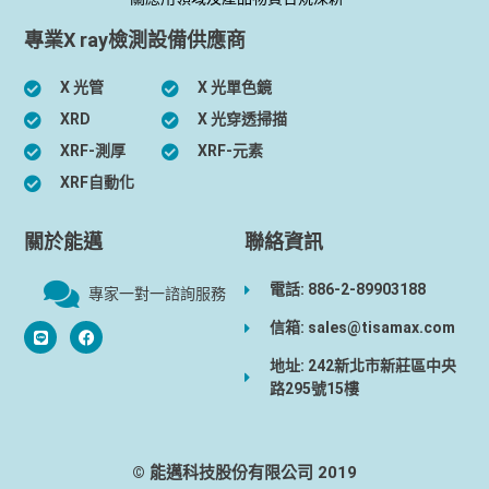
專業X ray檢測設備供應商
X 光管
X 光單色鏡
XRD
X 光穿透掃描
XRF-測厚
XRF-元素
XRF自動化
關於能邁
聯絡資訊
電話: 886-2-89903188
專家一對一諮詢服務
信箱: sales@tisamax.com
地址: 242新北市新莊區中央
路295號15樓
© 能邁科技股份有限公司 2019