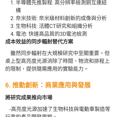
半導體先進製程: 高分辨率檢測銅互連結
構
奈米技術: 奈米級材料創新的成像與分析
生物科技: 活體CT研究和組織分析
電池: 快速高品質的3D電池檢測
成本效益的同步輻射替代方案
雖然同步輻射在大規模研究中至關重要，但
桌上型高亮度光源消除了時間、物流和排程上
的限制，提供隨需應用的實驗能力。
6. 推動創新：商業應用與發展
將研究成果推向市場
-高亮度光源加速了生物科技與電動車製造等
行業的產品開發周期。