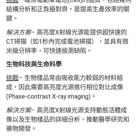
挑戰
– 確保電動車電池(Cell)的品質，包括幾何
結構分析和正負極對齊，是提高生產效率的關
鍵。
解決方案
– 高亮度X射線光源能提供超快速的
CT掃描（如1秒內完成電池掃描），並具有微
米級分辨率，可快速檢測缺陷。
生物科技與生命科學
挑戰
– 生物樣品常由吸收能力較弱的材料組
成，因此需要高亮度光源進行相位對比成像
(Phase-contrast X-ray imaging)。
解決方案
– 高亮度X射線光源支持動態活體成
像以及生物樣品的詳細分析，推動醫學研究和
藥物開發。