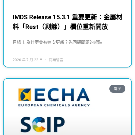
IMDS Release 15.3.1 重要更新：金屬材
料「Rest（剩餘）」欄位重新開放
目錄 1. 為什麼會有這次更新？先回顧問題的起點
2026 年 7 月 22 日
尚無留言
電子