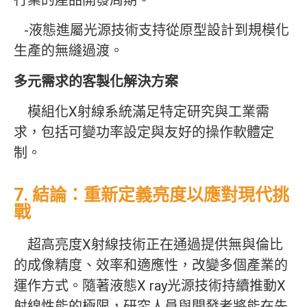
-液態進屬光源技術支持從原型設計到規模化
生產的無縫過渡。
多元需求的客製化解決方案
模組化X射線系統滿足特定研究與工業需
求，包括可變功率設定與友好的操作軟體定
制。
7. 結論：重新定義亮度以應對現代挑
戰
超高亮度X射線技術正在通過提供無與倫比
的成像精度、效率和適應性，改變多個產業的
運作方式。隨著液態X ray光源技術持續推動X
射線性能的極限，研究人員與開發者將能在先