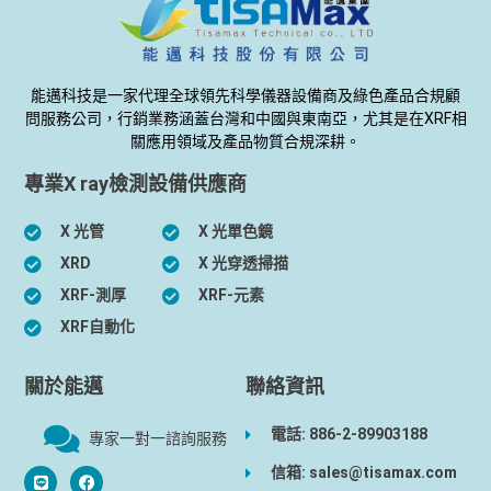
能邁科技是一家代理全球領先科學儀器設備商及綠色產品合規顧
問服務公司，行銷業務涵蓋台灣和中國與東南亞，尤其是在XRF相
關應用領域及產品物質合規深耕。
專業X ray檢測設備供應商
X 光管
X 光單色鏡
XRD
X 光穿透掃描
XRF-測厚
XRF-元素
XRF自動化
關於能邁
聯絡資訊
電話: 886-2-89903188
專家一對一諮詢服務
信箱: sales@tisamax.com