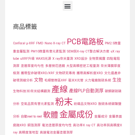
商品標籤
PCB電路板
Confocal μ-XRF
FMD
Nano X-ray CT
PM2.5微量
重金屬監測
PM10微量有害元素監測
SEM與X-ray CT整合解決方案
uX ray
tube
uXRF升級
WAXS光源
X ray奈米量測
XRD設計
全物質揭露
四點電阻
測厚
塗層厚度均勻性
多層勞厄透鏡
大型高精密逆工程量測
奈米薄膜厚度
檢測
攜帶型非破壞XRD/XRF 文物研究專用
攜帶高解析度XRD
文化遺產非
文物
生技
破壞測繪分析
毛細管微區XRF
毫米X光管
火力電廠脫硫系統
產線
產線PLP自動測厚
生物科技3D奈米結構觀測
碳鋼碳硫磷
粉末
分析
空氣品質有害元素監測
紡織品文物XRD
脫硫系統碳酸鹽
金屬成份
軟體
分析
自動reel to reel
金屬成分
金屬表面
腐蝕XRD
銅箔測厚
電池塗層厚度均勻性
高功率X ray CT
高功率與高精度X
ray
高精度落地型
高速電池金屬塗層測厚