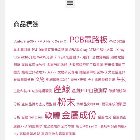
商品標籤
PCB電路板
Confocal μ-XRF
FMD
Nano X-ray CT
PM2.5微量
重金屬監測
PM10微量有害元素監測
SEM與X-ray CT整合解決方案
uX ray
tube
uXRF升級
WAXS光源
X ray奈米量測
XRD設計
全物質揭露
四點電阻
測厚
塗層厚度均勻性
多層勞厄透鏡
大型高精密逆工程量測
奈米薄膜厚度
檢測
攜帶型非破壞XRD/XRF 文物研究專用
攜帶高解析度XRD
文化遺產非
文物
生技
破壞測繪分析
毛細管微區XRF
毫米X光管
火力電廠脫硫系統
產線
產線PLP自動測厚
生物科技3D奈米結構觀測
碳鋼碳硫磷
粉末
分析
空氣品質有害元素監測
紡織品文物XRD
脫硫系統碳酸鹽
金屬成份
軟體
分析
自動reel to reel
金屬成分
金屬表面
腐蝕XRD
銅箔測厚
電池塗層厚度均勻性
高功率X ray CT
高功率與高精度X
ray
高精度落地型
高速電池金屬塗層測厚