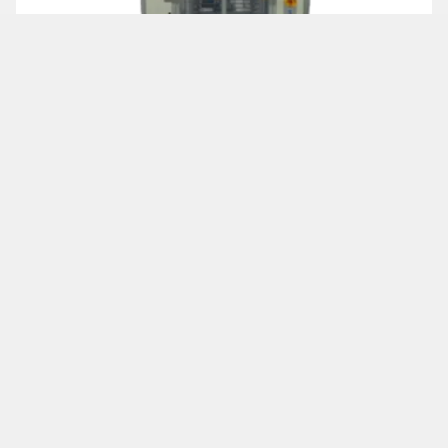
陶瓷被動元件MLCC金屬塗層厚度自動量測設備
加到詢價單