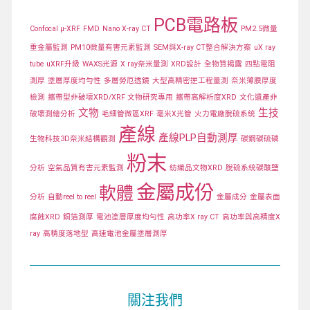
PCB電路板
Confocal μ-XRF
FMD
Nano X-ray CT
PM2.5微量
重金屬監測
PM10微量有害元素監測
SEM與X-ray CT整合解決方案
uX ray
tube
uXRF升級
WAXS光源
X ray奈米量測
XRD設計
全物質揭露
四點電阻
測厚
塗層厚度均勻性
多層勞厄透鏡
大型高精密逆工程量測
奈米薄膜厚度
檢測
攜帶型非破壞XRD/XRF 文物研究專用
攜帶高解析度XRD
文化遺產非
文物
生技
破壞測繪分析
毛細管微區XRF
毫米X光管
火力電廠脫硫系統
產線
產線PLP自動測厚
生物科技3D奈米結構觀測
碳鋼碳硫磷
粉末
分析
空氣品質有害元素監測
紡織品文物XRD
脫硫系統碳酸鹽
金屬成份
軟體
分析
自動reel to reel
金屬成分
金屬表面
腐蝕XRD
銅箔測厚
電池塗層厚度均勻性
高功率X ray CT
高功率與高精度X
ray
高精度落地型
高速電池金屬塗層測厚
關注我們